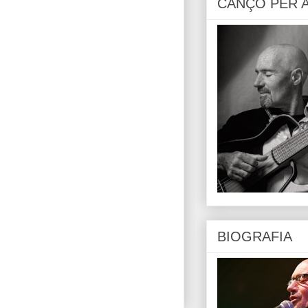
CANÇÓ PER 
BIOGRAFIA