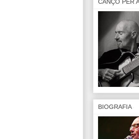
CANÇÓ PER 
BIOGRAFIA